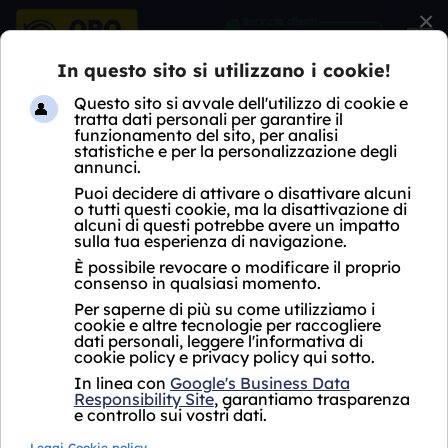
×
ORO EXPRESS = PIÙ
SOLDI
Non ci vuole un genio per capirlo
Calcola il
valore
dei
tuoi
preziosi