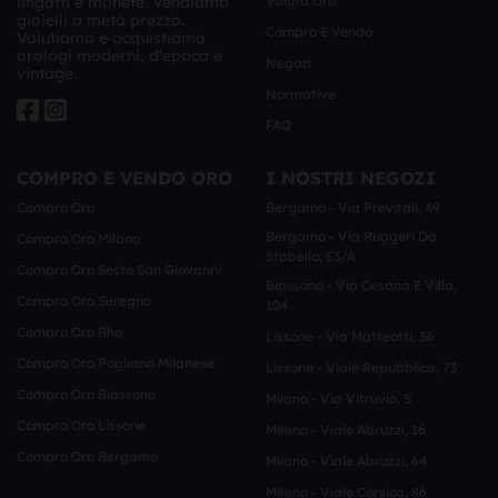
lingotti e monete. Vendiamo
Valuta Oro
gioielli a metà prezzo.
Compro E Vendo
Valutiamo e acquistiamo
orologi moderni, d'epoca e
Negozi
vintage.
Normative
FAQ
COMPRO E VENDO ORO
I NOSTRI NEGOZI
Compro Oro
Bergamo - Via Previtali, 49
Bergamo - Via Ruggeri Da
Compro Oro Milano
Stabello, 53/a
Compro Oro Sesto San Giovanni
Biassono - Via Cesana E Villa,
Compro Oro Seregno
104
Compro Oro Rho
Lissone - Via Matteotti, 36
Compro Oro Pogliano Milanese
Lissone - Viale Repubblica, 73
Compro Oro Biassono
Milano - Via Vitruvio, 5
Compro Oro Lissone
Milano - Viale Abruzzi, 16
Compro Oro Bergamo
Milano - Viale Abruzzi, 64
Milano - Viale Corsica, 86