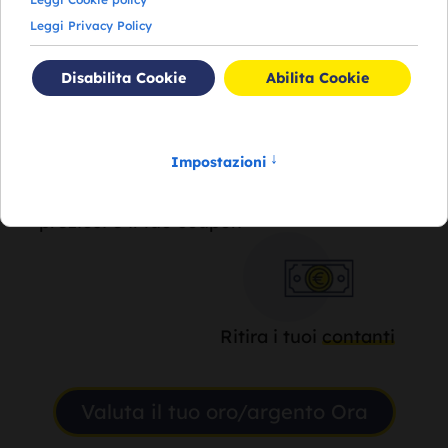
Genera il
coupon
e salvalo
Recati in
negozio
con i tuoi
preziosi e il tuo coupon
Ritira i tuoi
contanti
Valuta il tuo oro/argento Ora