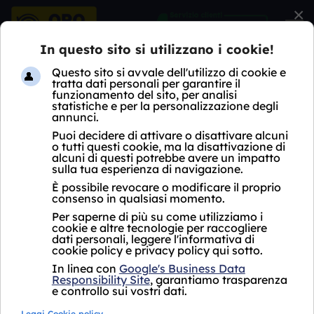
×
HOME
COMPRO ORO POGLIANO MILANESE
COMPRO ORO POGLIANO
MILANESE
Quotazione oro e argento in
tempo reale Pogliano
Milanese