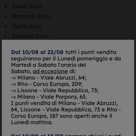
Anelli d'oro
Bracciali d'oro
Spille d'oro
Ciondoli d'oro
Fedi nuziali
Dal 10/08 al 22/08
tutti i punti vendita
Orologi d'oro
seguiranno per il Lunedì pomeriggio e da
Martedì a Sabato l'orario del
Qualunque accessorio e/o gioiello d'oro
Sabato,
ad eccezione
di:
rotto, rovinato o antico
-> Milano - Viale Abruzzi, 64;
Gettoni d'oro vinti a programmi tv o alla
-> Rho - Corso Europa, 209;
-> Lissone - Viale Repubblica, 73;
lotteria
-> Milano - Viale Porpora, 63.
Monete d'oro: Sterline d'oro, Marchi d'oro,
I punti vendita di
Milano - Viale Abruzzi,
Franchi d'oro, ecc...
64, Lissone - Viale Repubblica, 73 e Rho -
Corso Europa, 187 sono aperti anche il
Non sei convinto?
Lunedì mattina.
Hai dubbi su come vendere l'oro usato in tutta