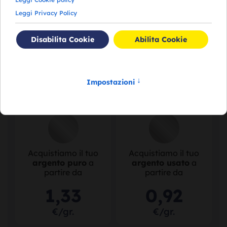
Acquistiamo il tuo
Acquistiamo il tuo
oro puro
a partire
oro usato
a partire
da
da
113
,
21
76
,
49
€/gr.
€/gr.
Acquistiamo il tuo
Acquistiamo il tuo
argento puro
a
argento usato
a
partire da
partire da
1
,
33
0
,
92
€/gr.
€/gr.